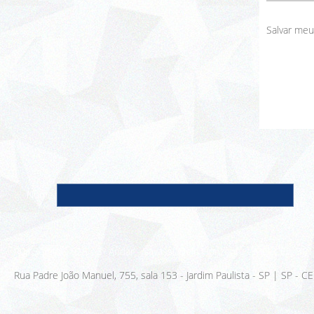
Salvar meu
Nome
E-m
Rua Sergipe, 925 - 3º Andar - Savassi, Belo Horizonte - MG, CEP: 30
Rua Padre João Manuel, 755, sala 153 - Jardim Paulista - SP | SP - 