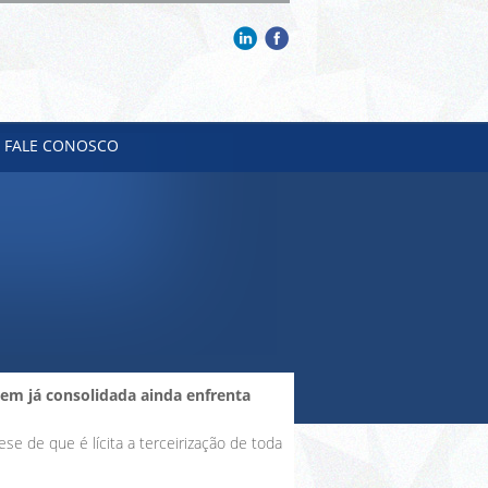
FALE CONOSCO
gem já consolidada ainda enfrenta
se de que é lícita a terceirização de toda