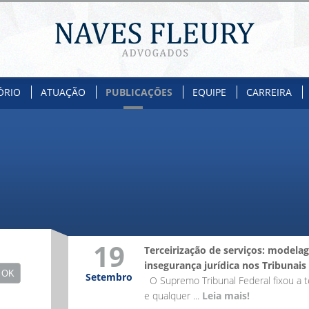
ÓRIO
ATUAÇÃO
PUBLICAÇÕES
EQUIPE
CARREIRA
19
Terceirização de serviços: modela
insegurança jurídica nos Tribunais
Setembro
O Supremo Tribunal Federal fixou a te
e qualquer ...
Leia mais!