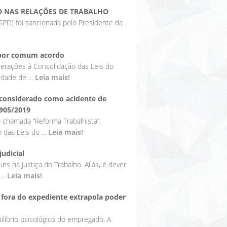
D NAS RELAÇÕES DE TRABALHO
PD) foi sancionada pelo Presidente da
o por comum acordo
terações à Consolidação das Leis do
dade de ...
Leia mais!
r considerado como acidente de
 905/2019
 chamada “Reforma Trabalhista”,
 das Leis do ...
Leia mais!
udicial
s na Justiça do Trabalho. Aliás, é dever
...
Leia mais!
fora do expediente extrapola poder
ilíbrio psicológico do empregado. A