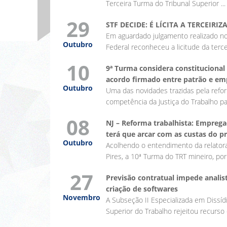
Terceira Turma do Tribunal Superior ..
29
STF DECIDE: É LÍCITA A TERCEIRI
Em aguardado julgamento realizado no
Outubro
Federal reconheceu a licitude da tercei
10
9ª Turma considera constitucional
acordo firmado entre patrão e em
Outubro
Uma das novidades trazidas pela refor
competência da Justiça do Trabalho par
08
NJ – Reforma trabalhista: Empreg
terá que arcar com as custas do p
Outubro
Acolhendo o entendimento da relator
Pires, a 10ª Turma do TRT mineiro, por 
27
Previsão contratual impede analist
criação de softwares
Novembro
A Subseção II Especializada em Dissídi
Superior do Trabalho rejeitou recurso 