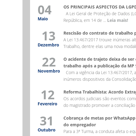
04
OS PRINCIPAIS ASPECTOS DA LGP
A Lei Geral de Proteção de Dados (LG
Maio
República, em 14 de ...
Leia mais!
13
Rescisão do contrato de trabalh
A Lei 13.467/2017 trouxe inúmeras al
Dezembro
Trabalho, dentre elas uma nova modali
22
O acidente de trajeto deixa de se
trabalho após a publicação da MP
Novembro
Com a vigência da Lei 13.467/2017, a
inúmeros dispositivos da Consolidação
12
Reforma Trabalhista: Acordo Extraj
Os acordos judiciais são eventos comun
Fevereiro
do magistrado promover a conciliação 
31
Cobrança de metas por WhatsApp 
do empregador
Outubro
Para a 3ª Turma, a conduta afeta o equ