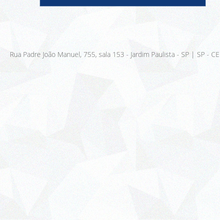
Rua Sergipe, 925 - 3º Andar - Savassi, Belo Horizonte - MG, CEP: 30
Rua Padre João Manuel, 755, sala 153 - Jardim Paulista - SP | SP - 