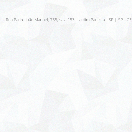
Rua Sergipe, 925 - 3º Andar - Savassi, Belo Horizonte - MG, CEP: 30
Rua Padre João Manuel, 755, sala 153 - Jardim Paulista - SP | SP - 