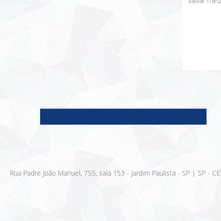
Salvar meu
Nome
E-m
Rua Sergipe, 925 - 3º Andar - Savassi, Belo Horizonte - MG, CEP: 30
Rua Padre João Manuel, 755, sala 153 - Jardim Paulista - SP | SP - 