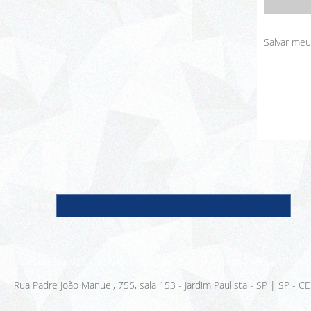
Salvar meu
Nome
E-m
Rua Sergipe, 925 - 3º Andar - Savassi, Belo Horizonte - MG, CEP: 30
Rua Padre João Manuel, 755, sala 153 - Jardim Paulista - SP | SP - 