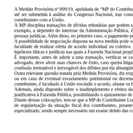
A Medida Provisória nº 899/19, apelidada de “MP do Contribuint
até ser submetida à análise do Congresso Nacional, traz como 
contribuintes com a União.
A MP disciplina transações de dívidas tributárias que podem 
exemplo, a depender do interesse da Administração Pública, 
pessoas jurídicas. Além disso, no primeiro caso, o pagamento 
A possibilidade de negociação disposta na nova medida pode o
faculdade de realizar oferta de acordo individual ou coletivo.
hipóteses fáticas e jurídicas nas quais a Fazenda Nacional prop
É importante, antes de aderir a uma transação, verificar se 
advogado, deve aferir suas chances de êxito, caso queira litig
confissão irretratável e irrevogável dos débitos por ela abrangi
Outra relevante questão tratada pela Medida Provisória, diz re
ou em caso de eventual esvaziamento patrimonial ou decreta
contribuinte, é facultado à União rescindir o acordo, afastar os 
Ademais, ainda dispondo sobre o inadimplemento e efeitos da 
justificativa à Fazenda Pública, possibilitando o ajuizamento d
Diante dessas colocações, tem-se que a MP do Contribuinte Le
de regularização da situação fiscal dos contribuintes, per
especializado, sendo sempre necessário um exame detido das c