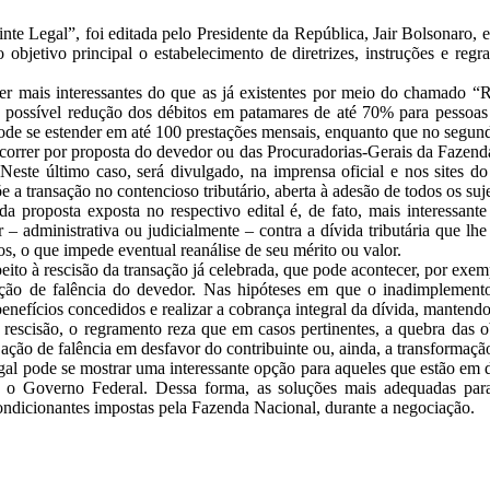
e Legal”, foi editada pelo Presidente da República, Jair Bolsonaro, e
objetivo principal o estabelecimento de diretrizes, instruções e regr
ser mais interessantes do que as já existentes por meio do chamado “R
é possível redução dos débitos em patamares de até 70% para pessoas 
pode se estender em até 100 prestações mensais, enquanto que no segu
correr por proposta do devedor ou das Procuradorias-Gerais da Fazen
 Neste último caso, será divulgado, na imprensa oficial e nos sites d
õe a transação no contencioso tributário, aberta à adesão de todos os su
cada proposta exposta no respectivo edital é, de fato, mais interessa
ar – administrativa ou judicialmente – contra a dívida tributária que 
dos, o que impede eventual reanálise de seu mérito ou valor.
speito à rescisão da transação já celebrada, que pode acontecer, por 
ção de falência do devedor. Nas hipóteses em que o inadimplemento
benefícios concedidos e realizar a cobrança integral da dívida, mantendo-
rescisão, o regramento reza que em casos pertinentes, a quebra das o
e ação de falência em desfavor do contribuinte ou, ainda, a transformaçã
gal pode se mostrar uma interessante opção para aqueles que estão em
ante o Governo Federal. Dessa forma, as soluções mais adequadas p
ondicionantes impostas pela Fazenda Nacional, durante a negociação.