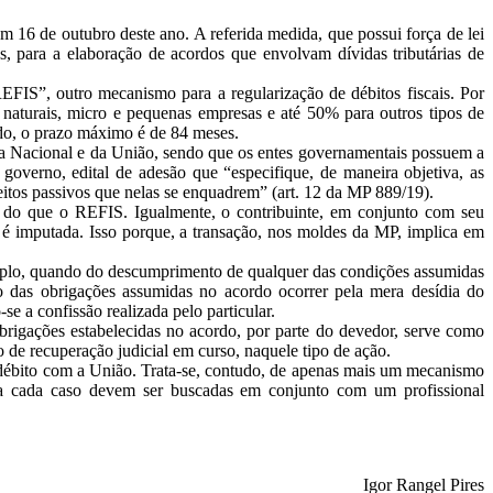
m 16 de outubro deste ano. A referida medida, que possui força de lei
as, para a elaboração de acordos que envolvam dívidas tributárias de
EFIS”, outro mecanismo para a regularização de débitos fiscais. Por
naturais, micro e pequenas empresas e até 50% para outros tipos de
ndo, o prazo máximo é de 84 meses.
da Nacional e da União, sendo que os entes governamentais possuem a
o governo, edital de adesão que “especifique, de maneira objetiva, as
jeitos passivos que nelas se enquadrem” (art. 12 da MP 889/19).
nte do que o REFIS. Igualmente, o contribuinte, em conjunto com seu
lhe é imputada. Isso porque, a transação, nos moldes da MP, implica em
exemplo, quando do descumprimento de qualquer das condições assumidas
 das obrigações assumidas no acordo ocorrer pela mera desídia do
se a confissão realizada pelo particular.
brigações estabelecidas no acordo, por parte do devedor, serve como
o de recuperação judicial em curso, naquele tipo de ação.
 débito com a União. Trata-se, contudo, de apenas mais um mecanismo
ara cada caso devem ser buscadas em conjunto com um profissional
Igor Rangel Pires