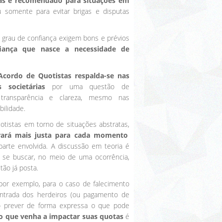
as é recomendado para situações em
u somente para evitar brigas e disputas
 grau de confiança exigem bons e prévios
iança que nasce a necessidade de
Acordo de Quotistas respalda-se nas
 societárias
por uma questão de
ca, transparência e clareza, mesmo nas
bilidade.
istas em torno de situações abstratas,
erará mais justa para cada momento
arte envolvida. A discussão em teoria é
e se buscar, no meio de uma ocorrência,
ão já posta.
 por exemplo, para o caso de falecimento
ntrada dos herdeiros (ou pagamento de
o prever de forma expressa o que pode
io que venha a impactar suas quotas
é