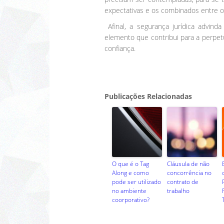
expectativas e os combinados entre os
Afinal, a segurança jurídica advi
elemento que contribui para a perpe
confiança.
Publicações Relacionadas
O que é o Tag
Cláusula de não
Along e como
concorrência no
pode ser utilizado
contrato de
no ambiente
trabalho
coorporativo?