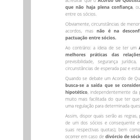
acreditar que o
Acordo de Quotist
que não haja plena confiança
, o
entre os sócios.
Obviamente, circunstâncias de menor
acordos, mas
não é na desconf
pactuação entre sócios.
Ao contrário: a ideia de se ter um
melhores práticas das relações
previsibilidade, segurança jurídi
circunstâncias de esperada paz e esta
Quando se debate um Acordo de Quot
busca-se a saída que se consid
hipotético
, independentemente da p
muito mais facilitada do que ter qu
uma regulação para determinada quest
Assim, dispor quais serão as regras,
de um dos sócios e consequente e
suas respectivas quotas); bem com
ocorrer em caso de
divórcio de sóc