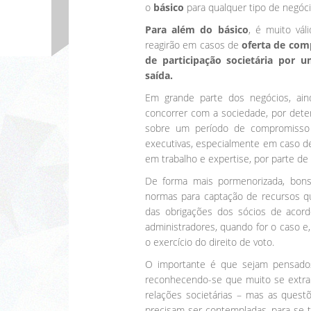
o
básico
para qualquer tipo de negóci
Para além do básico
, é muito vá
reagirão em casos de
oferta de com
de participação societária por 
saída.
Em grande parte dos negócios, ain
concorrer com a sociedade, por det
sobre um período de compromisso 
executivas, especialmente em caso d
em trabalho e expertise, por parte de
De forma mais pormenorizada, bons
normas para captação de recursos q
das obrigações dos sócios de acor
administradores, quando for o caso e
o exercício do direito de voto.
O importante é que sejam pensados
reconhecendo-se que muito se extra
relações societárias – mas as questõ
precisam ser contempladas, para se 