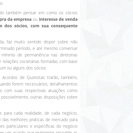
o.
lido também pensar em como os sócios
pra da empresa
ou
interesse de venda
um dos sócios, com sua consequente
da, faz muito sentido dispor sobre não
erminado período, e até mesmo conversar
mínimo de permanência nas diretorias
e relações societárias formadas com base
 um ou alguns dos sócios.
 Acordos de Quotistas trarão, também,
uando forem necessários; detalhamentos
do com suas respectivas atuações como
, possivelmente, outras disposições sobre
 para cada realidade, de cada negócio,
i das melhores práticas de mercado para
es particulares e específicas do negócio
ter um acordo que realmente respalde as